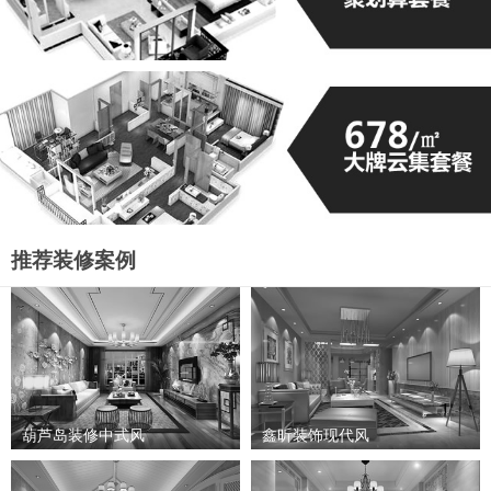
推荐装修案例
葫芦岛装修中式风
鑫昕装饰现代风