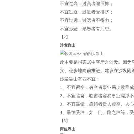
不宜过高，过高者遭压抑；
不宜过近，过近者受排挤；
不宜过远，过远者不得力；
不宜形恶，形恶者有后患。
【2】
沙发靠山
此主要是指家居中客厅之沙发。因为
实、稳步地向前推进。建议在沙发附
沙发靠山有四不宜：
1、不宜留空，有空者事业易功败垂成
2、不宜临窗，临窗者容易事业漂浮
3、不宜靠镜，靠镜者贵人虚空、人
4、最怕受冲，如，门、路之冲等，
【3】
床位靠山