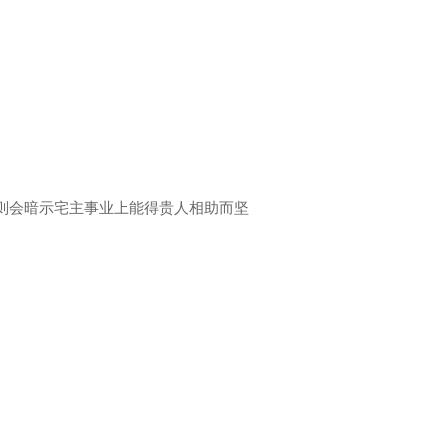
则会暗示宅主事业上能得贵人相助而坚