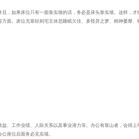
并且，如果床位只有一面靠实墙的话，务必是床头靠实墙。这样，才
等方面。床位无靠轻则宅主休息睡眠欠佳、多怪异之梦、精神萎靡、
效益、工作业绩、人际关系以及事业潜力等。办公有靠山者，会得上
办公座位后面务必见实墙。