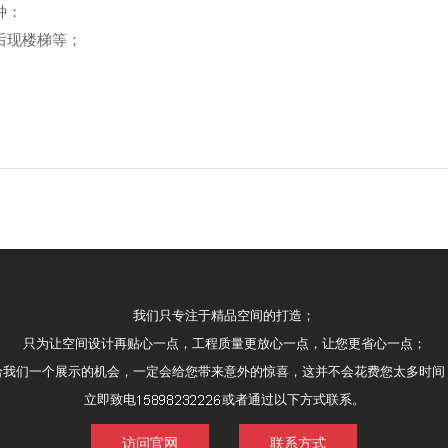
种：
后现楼梯等；
我们只专注于精品空间的打造；
只为让空间设计再贴心一点，工程质量更放心一点，让您更省心一点；
给我们一个展示的机会，一定会给您带来意外的惊喜，这并不会花费您太多时间
立即致电
或者通过以下方式联系。
访问官网
联系方式