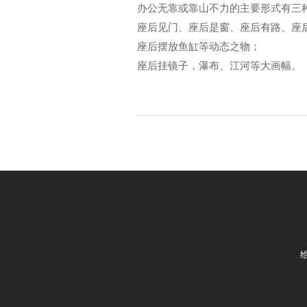
办公无靠或靠山不力的主要形式有三
座后见门、座后是窗、座后有路、座
座后摆放鱼缸等动态之物；
座后挂镜子，瀑布、江河等大画幅。