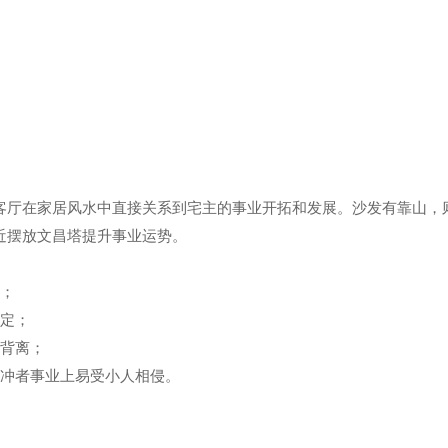
客厅在家居风水中直接关系到宅主的事业开拓和发展。沙发有靠山，
近摆放文昌塔提升事业运势。
；
不定；
心背离；
受冲者事业上易受小人相侵。