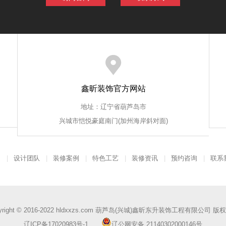
鑫昕装饰官方网站
地址：辽宁省葫芦岛市
兴城市恺悦豪庭南门(加州海岸斜对面)
们
设计团队
装修案例
特色工艺
装修资讯
预约咨询
联系
yright © 2016-2022 hldxxzs.com 葫芦岛(兴城)鑫昕东升装饰工程有限公司 
辽ICP备17020983号-1
辽公网安备 21140302000146号