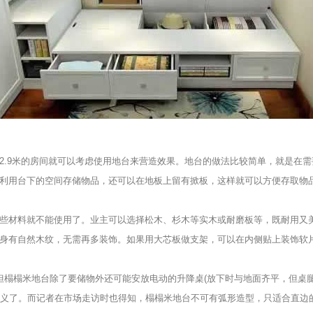
2.9米的房间就可以考虑使用地台来营造效果。地台的做法比较简单，就是在
利用台下的空间存储物品，还可以在地板上留有掀板，这样就可以方便存取物
些材料就不能使用了。业主可以选择松木、杉木等实木或耐磨板等，既耐用又
身有自然木纹，无需再多装饰。如果用大芯板做支架，可以在内侧贴上装饰软
，但榻榻米地台除了要储物外还可能安放电动的升降桌(放下时与地面齐平，但桌腿
意义了。而记者在市场走访时也得知，榻榻米地台不可有弧形造型，只适合直边