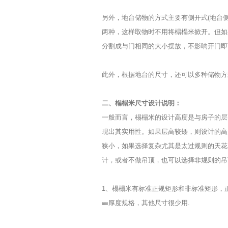
另外，地台储物的方式主要有侧开式(地台侧
两种，这样取物时不用将榻榻米掀开。但如
分割成与门相同的大小摆放，不影响开门即
此外，根据地台的尺寸，还可以多种储物方
二、榻榻米尺寸设计说明：
一般而言，榻榻米的设计高度是与房子的层
现出其实用性。如果层高较矮，则设计的高
狭小，如果选择复杂尤其是太过规则的天花
计，或者不做吊顶，也可以选择非规则的吊
1、榻榻米有标准正规矩形和非标准矩形，正规
㎜厚度规格，其他尺寸很少用.