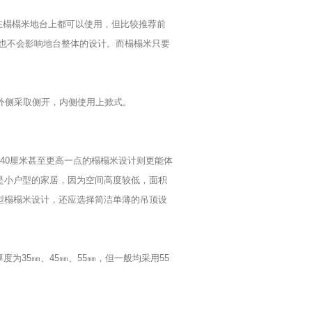
式在榻榻米地台上都可以使用，但比较推荐前
也不会影响地台整体的设计。而榻榻米只要
外侧采取侧开，内侧使用上掀式。
40厘米甚至更高一点的榻榻米设计则更能体
是小户型的家居，因为空间高度较低，面积
型榻榻米设计，还应选择简洁单薄的吊顶设
度为35㎜、45㎜、55㎜，但一般均采用55