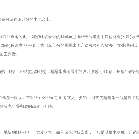
镶嵌敷设在设计好的木地台上。
直线或非直角的)时：我们建议设计的时候异型曲线部分考虑用其他材料(木料)
米部分)必须成90°平直，靠门套部分的榻榻米固定边线条可以省去。在处理好
加工定做。
6贴、8贴、10贴(也称N.贴)，榻榻米房间最小的设计张数为4.5贴，矩形4.5贴长
高度一般设计在150㎜~200㎜之间;专业人士介绍，日式的榻榻米一般是高出地
降桌完全叠和后的高度与升降。
，地板的规格不行，宽度太窄，而且因为地板太贵，一般是以柚木制成，只适