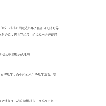
做成直线。榻榻米固定边线条外的部分可随时异
以上部分后，再将正规尺寸的榻榻米进行镶嵌
型6贴;矩形8贴长型N贴。
面30厘米，而中式的则为15厘米左右。需
合做地板而不适合做榻榻米。目前在市场上