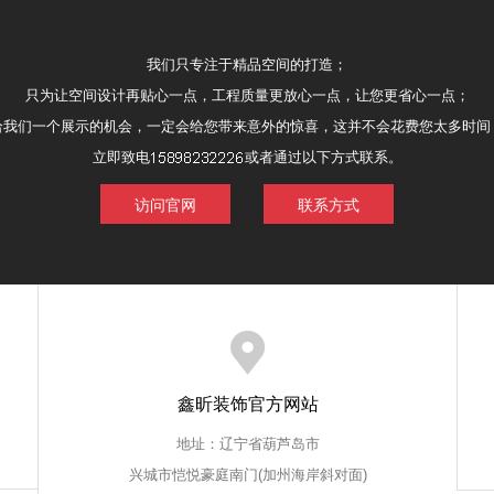
我们只专注于精品空间的打造；
只为让空间设计再贴心一点，工程质量更放心一点，让您更省心一点；
给我们一个展示的机会，一定会给您带来意外的惊喜，这并不会花费您太多时间
立即致电
或者通过以下方式联系。
访问官网
联系方式
鑫昕装饰官方网站
地址：辽宁省葫芦岛市
兴城市恺悦豪庭南门(加州海岸斜对面)