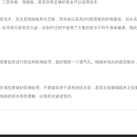
板、三层夹板、指接板，甚至你有足够的资金可以选用实木
是实木、其次是指接板和大芯板，而夹板以及高(中)密度板则价格最低。但从
板，在环保方面有所欠缺，在制作过程中使用了大量的胶水不利于身体健康。因
需要提前进行防虫和防潮处理，最好预留一个透气孔。榻榻米地台的面层板块
区域也要做好防潮处理。不要破坏房子原有的防水层，甚至在装修榻榻米之前
地面的排水系统通畅，以免积水渗进室内。