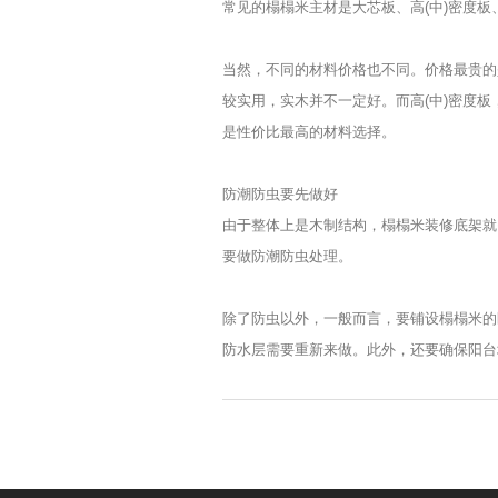
常见的榻榻米主材是大芯板、高(中)密度
当然，不同的材料价格也不同。价格最贵的
较实用，实木并不一定好。而高(中)密度
是性价比最高的材料选择。
防潮防虫要先做好
由于整体上是木制结构，榻榻米装修底架就
要做防潮防虫处理。
除了防虫以外，一般而言，要铺设榻榻米的
防水层需要重新来做。此外，还要确保阳台