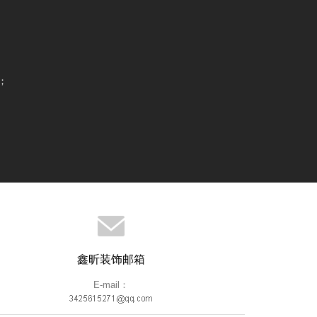
；
鑫昕装饰邮箱
E-mail：