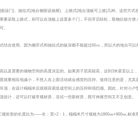
面设门)、抽拉式(地台侧面设抽屉)、上掀式(地台顶板可上掀)几种。这些方
果要采取上掀式，则可以在顶板上设置多个门，不但开启轻松，取物比较方便,
可。
式结合使用。因为侧开式和抽拉式的纵深都不能超过60㎝，所以大的地台可以
高以及需要的储物空间的高度决定的。如果房子层高较高，达到3米甚至以上，
度就要相应地减小，不然人在上面活动就会感觉到压抑。值得注意的是，尤其
吊顶，在设计榻榻米后就很容易造成空间上的压抑和强烈感。因此，针对小户
顶设计，还可以打破常规材质，尝试一些新材质，既可伸展空间又不乏创意。
矩形的长度比为——长：宽=2：1，榻榻米尺寸规格为1800㎜×900㎜,标准厚