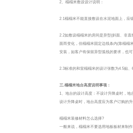
2、榻榻米敷设设计说明：
2.1榻榻米不能直接敷设在水泥地面上，应
2.2如敷设榻榻米的房间是异型(斜面、非
面而变化，但榻榻米固定边线条内(靠榻榻
安装，如客户有保留异型弧线的要求，也可
2.3标准的和室榻榻米的设计张数为4.5贴、
三.榻榻米地台高度说明事项：
1、地台的设计高度：不设计升降桌时，地台
设计升降桌时，地台高度应为客户订购的升
榻榻米装修材料怎么选择?
一般来说，榻榻米不要选用地板板材来制作